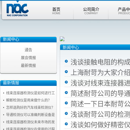
首页
公司简介
产品中
HOME
COMPANY
PRODUC
新闻中心
新闻中心
通告
展会情报
浅谈接触电阻的构
最新情报
上海耐苛为大家介
浅谈对线束连接器
最新情报
简述耐苛公司的导
线束连接器检测仪是如何进行工
作的？
瞬断检测仪是用来做什么的？
简述一下日本耐苛
怎样选购好的汽车线束检测仪？
浅谈耐苛公司的检
导通检测仪可以准确判断设备是
否安全
线束连接器检测仪未来市场的发
浅谈如何做好精密
展前景怎么样
线束连接器检测仪在使用的过程