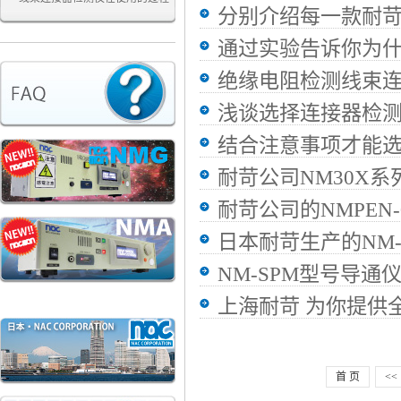
分别介绍每一款耐
中具有哪些方面的作用
通过实验告诉你为
绝缘电阻检测线束
浅谈选择连接器检
结合注意事项才能
耐苛公司NM30X系
耐苛公司的NMPEN-
日本耐苛生产的NM-
NM-SPM型号导通
上海耐苛 为你提供
首 页
<<