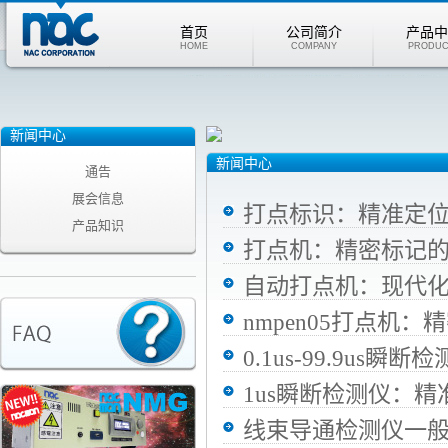
首页
公司简介
产品中
HOME
COMPANY
PRODUC
新闻中心
新闻中心
通告
展会信息
打点标识：精准定
产品知识
打点机：精密标记
自动打点机：现代
nmpen05打点机
0.1us-99.9u
1us瞬断检测仪：
线束导通检测仪一